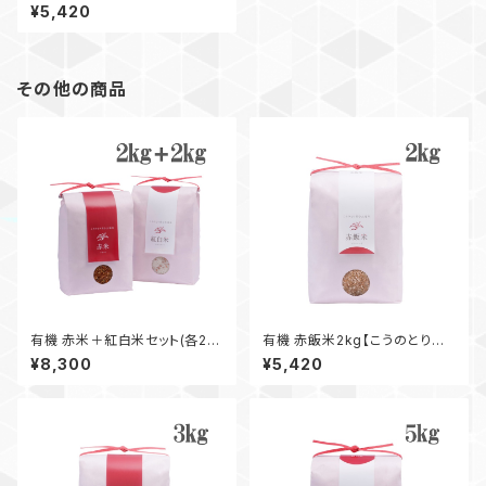
む大地米】
¥5,420
その他の商品
有機 赤米＋紅白米セット(各2k
有機 赤飯米2kg【こうのとり育
g)【こうのとり育む大地米】
む大地米】
¥8,300
¥5,420