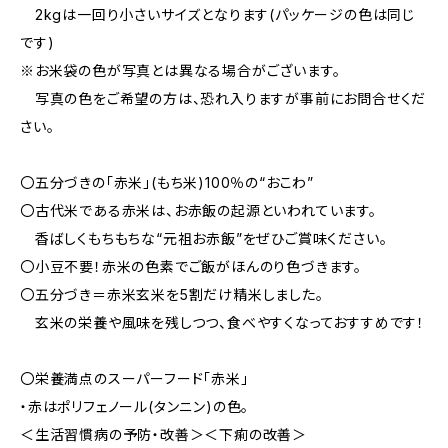
2kgは一回り小さいサイズとなります(パッケージの色は同じ
です)
※お米袋の色が写真とは異なる場合がございます。
写真の色をご希望の方は、恐れ入りますが事前にお問合せくだ
さい。
〇五分づきの「赤米」(もち米)100％の“おこわ”
〇古代米である赤米は、お赤飯の起源といわれています。
香ばしくもちもちな“元祖お赤飯”をぜひご賞味ください。
〇小豆不要！赤米の色素でご飯がほんのり色づきます。
〇五分づき＝赤米玄米を5割だけ精米しました。
玄米の栄養や風味を残しつつ、食べやすくなっておすすめです！
〇栄養満点のスーパーフード「赤米」
・赤はポリフェノール(タンニン)の色。
＜生活習慣病の予防・改善＞＜下痢の改善＞