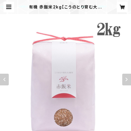
有機 赤飯米2kg【こうのとり育む大地
米】 | 結-musubi-